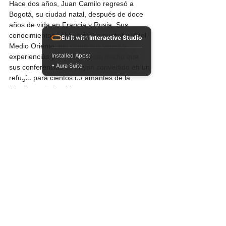
Hace dos años, Juan Camilo regresó a 
Bogotá, su ciudad natal, después de doce 
años de vida en Francia y Rusia. Sus 
conocimientos sobre historia europea y del 
Built with
Interactive Studio
Medio Oriente, así como sus viajes y 
Installed Apps:
experiencias personales, han hecho que 
• Aura Suite
sus conferencias se hayan convertido en un 
refugio para cientos de amantes de la 
historia en Colombia.
https://desparchado.co/events/speaker/juan-
camilo-vergara/