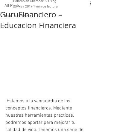
Colombian Chamber SD Blog
All Posts
23 may 2019
1 min de lectura
GuruFinanciero –
Your business
Educacion Financiera
 Estamos a la vanguardia de los 
conceptos financieros. Mediante 
nuestras herramientas practicas, 
podremos aportar para mejorar tu 
calidad de vida. Tenemos una serie de 