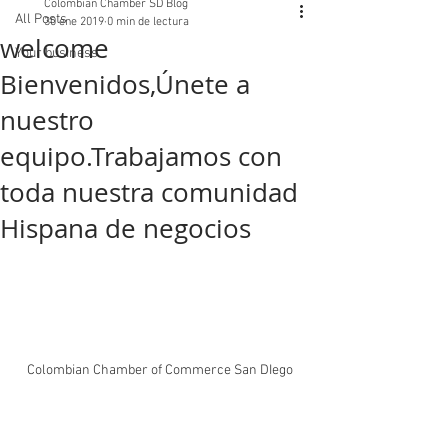
Colombian Chamber SD Blog
All Posts
30 ene 2019
0 min de lectura
welcome
Your business
Bienvenidos,Únete a
nuestro
equipo.Trabajamos con
toda nuestra comunidad
Hispana de negocios
Colombian Chamber of Commerce San DIego