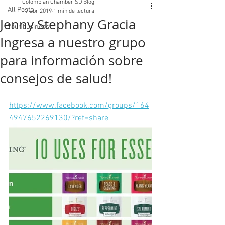
Colombian Chamber SD Blog
All Posts
17 abr 2019
1 min de lectura
Jenny Stephany Gracia
Your business
Ingresa a nuestro grupo
para información sobre
consejos de salud!
https://www.facebook.com/groups/164
4947652269130/?ref=share