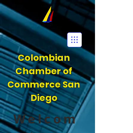
Colombian
Chamber of
Commerce San
Diego
Welcom