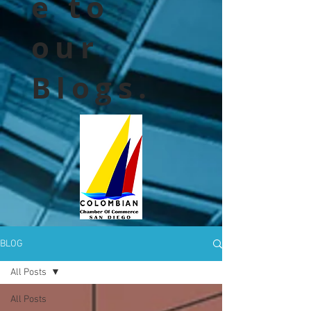
e to
our
Blogs.
BLOG
All Posts
All Posts