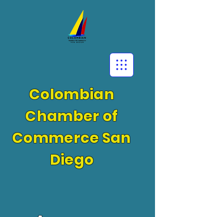
Colombian
Chamber of
Commerce San
Diego